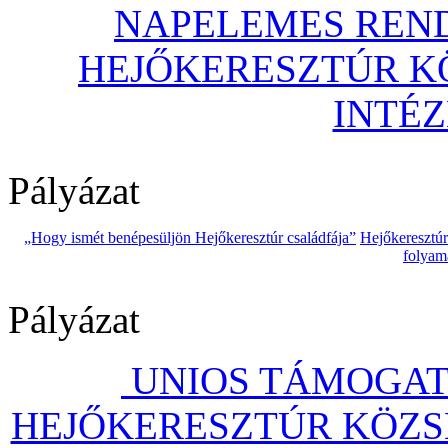
NAPELEMES REND
HEJŐKERESZTÚR 
INTÉ
Pályázat
„Hogy ismét benépesüljön Hejőkeresztúr családfája”
Hejőkeresztú
folyam
Pályázat
UNIOS TÁMOGAT
HEJŐKERESZTÚR KÖZS