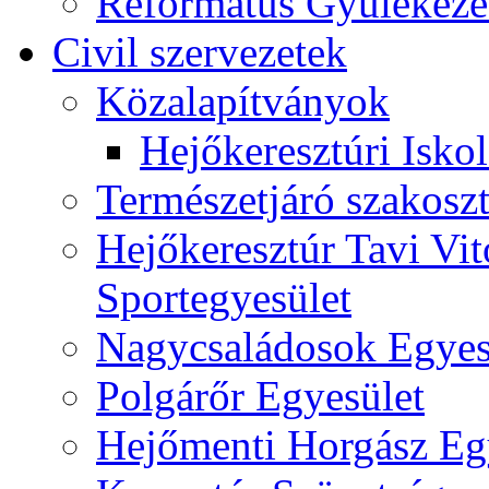
Református Gyülekeze
Civil szervezetek
Közalapítványok
Hejőkeresztúri Isko
Természetjáró szakoszt
Hejőkeresztúr Tavi Vit
Sportegyesület
Nagycsaládosok Egyes
Polgárőr Egyesület
Hejőmenti Horgász Eg