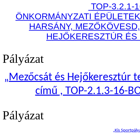
TOP-3.2.1-
ÖNKORMÁNYZATI ÉPÜLETEK
HARSÁNY, MEZŐKÖVESD,
HEJŐKERESZTÚR ÉS
Pályázat
„
Mezőcsát és Hejőkeresztúr te
című , TOP-2.1.3-16-B
Pályázat
„Kis Sportpály