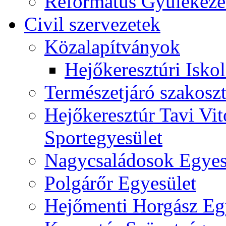
Református Gyülekeze
Civil szervezetek
Közalapítványok
Hejőkeresztúri Isko
Természetjáró szakoszt
Hejőkeresztúr Tavi Vit
Sportegyesület
Nagycsaládosok Egyes
Polgárőr Egyesület
Hejőmenti Horgász Eg