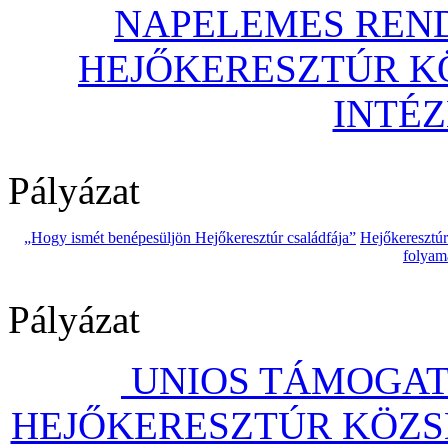
NAPELEMES REND
HEJŐKERESZTÚR 
INTÉ
Pályázat
„Hogy ismét benépesüljön Hejőkeresztúr családfája”
Hejőkeresztú
folyam
Pályázat
UNIOS TÁMOGAT
HEJŐKERESZTÚR KÖZS