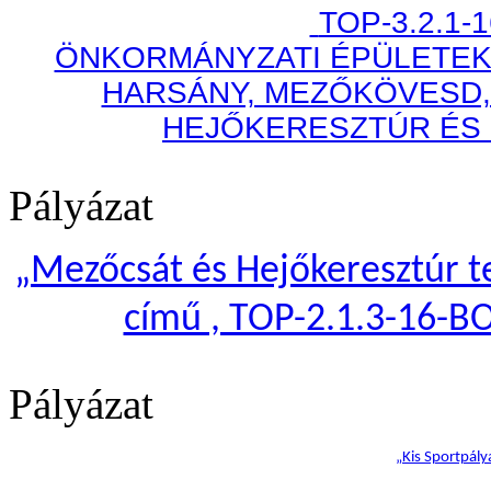
TOP-3.2.1-
ÖNKORMÁNYZATI ÉPÜLETEK
HARSÁNY, MEZŐKÖVESD,
HEJŐKERESZTÚR ÉS
Pályázat
„
Mezőcsát és Hejőkeresztúr te
című , TOP-2.1.3-16-B
Pályázat
„Kis Sportpály