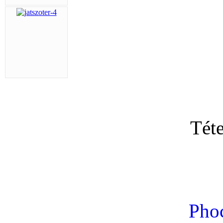
Tét
Phoc