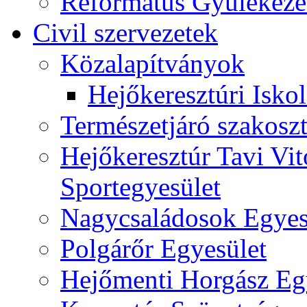
Református Gyülekeze
Civil szervezetek
Közalapítványok
Hejőkeresztúri Isko
Természetjáró szakoszt
Hejőkeresztúr Tavi Vit
Sportegyesület
Nagycsaládosok Egyes
Polgárőr Egyesület
Hejőmenti Horgász Eg