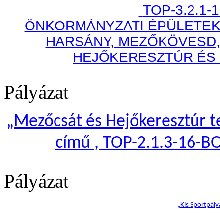
TOP-3.2.1-
ÖNKORMÁNYZATI ÉPÜLETEK
HARSÁNY, MEZŐKÖVESD,
HEJŐKERESZTÚR ÉS
Pályázat
„
Mezőcsát és Hejőkeresztúr te
című , TOP-2.1.3-16-B
Pályázat
„Kis Sportpály