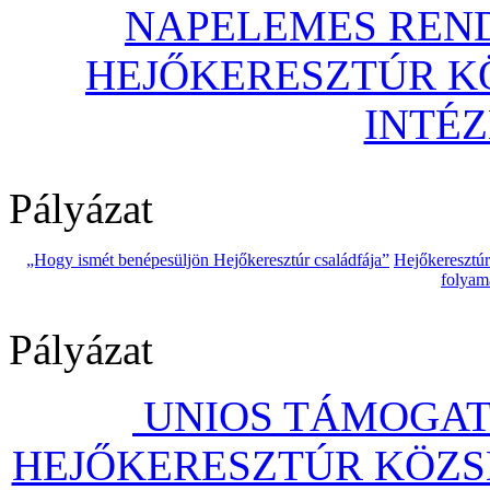
NAPELEMES REND
HEJŐKERESZTÚR 
INTÉ
Pályázat
„Hogy ismét benépesüljön Hejőkeresztúr családfája”
Hejőkeresztú
folyam
Pályázat
UNIOS TÁMOGAT
HEJŐKERESZTÚR KÖZS