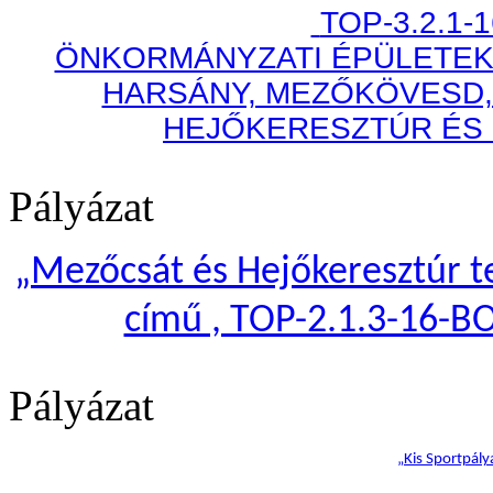
TOP-3.2.1-
ÖNKORMÁNYZATI ÉPÜLETEK
HARSÁNY, MEZŐKÖVESD,
HEJŐKERESZTÚR ÉS
Pályázat
„
Mezőcsát és Hejőkeresztúr te
című , TOP-2.1.3-16-B
Pályázat
„Kis Sportpály