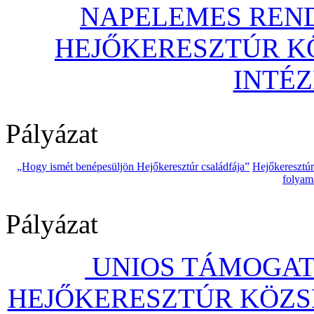
NAPELEMES REND
HEJŐKERESZTÚR 
INTÉ
Pályázat
„Hogy ismét benépesüljön Hejőkeresztúr családfája”
Hejőkeresztú
folyam
Pályázat
UNIOS TÁMOGAT
HEJŐKERESZTÚR KÖZS