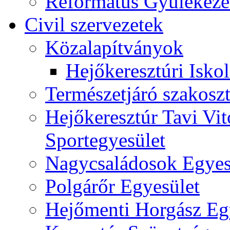
Református Gyülekeze
Civil szervezetek
Közalapítványok
Hejőkeresztúri Isko
Természetjáró szakoszt
Hejőkeresztúr Tavi Vit
Sportegyesület
Nagycsaládosok Egyes
Polgárőr Egyesület
Hejőmenti Horgász Eg