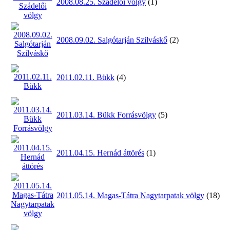
2008.08.25. Szádelői völgy
(1)
2008.09.02. Salgótarján Szilváskő
(2)
2011.02.11. Bükk
(4)
2011.03.14. Bükk Forrásvölgy
(5)
2011.04.15. Hernád áttörés
(1)
2011.05.14. Magas-Tátra Nagytarpatak völgy
(18)