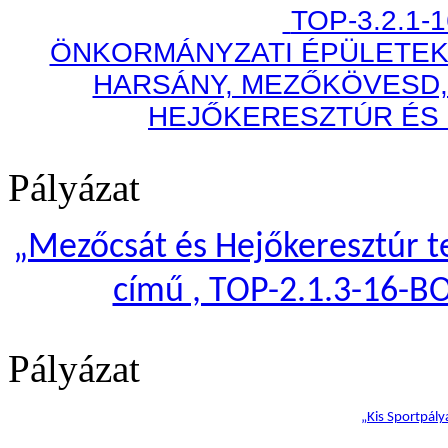
TOP-3.2.1-
ÖNKORMÁNYZATI ÉPÜLETEK
HARSÁNY, MEZŐKÖVESD,
HEJŐKERESZTÚR ÉS
Pályázat
„
Mezőcsát és Hejőkeresztúr te
című , TOP-2.1.3-16-B
Pályázat
„Kis Sportpály