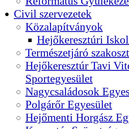
Református Gyülekeze
Civil szervezetek
Közalapítványok
Hejőkeresztúri Isko
Természetjáró szakoszt
Hejőkeresztúr Tavi Vit
Sportegyesület
Nagycsaládosok Egyes
Polgárőr Egyesület
Hejőmenti Horgász Eg