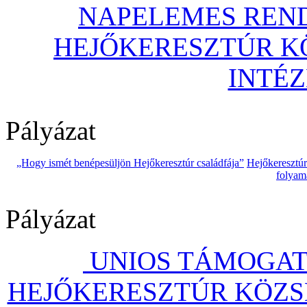
NAPELEMES REND
HEJŐKERESZTÚR 
INTÉ
Pályázat
„Hogy ismét benépesüljön Hejőkeresztúr családfája”
Hejőkeresztú
folyam
Pályázat
UNIOS TÁMOGAT
HEJŐKERESZTÚR KÖZS