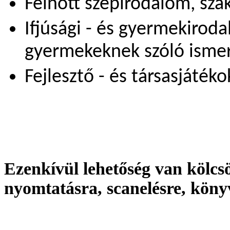
Felnőtt szépirodalom, szak
Ifjúsági - és gyermekirod
gyermekeknek szóló ismer
Fejlesztő - és társasjátéko
Ezenkívül lehetőség van kölcs
nyomtatásra, scanelésre, köny