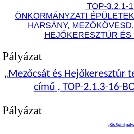
TOP-3.2.1-
ÖNKORMÁNYZATI ÉPÜLETEK
HARSÁNY, MEZŐKÖVESD,
HEJŐKERESZTÚR ÉS
Pályázat
„
Mezőcsát és Hejőkeresztúr te
című , TOP-2.1.3-16-B
Pályázat
„Kis Sportpály