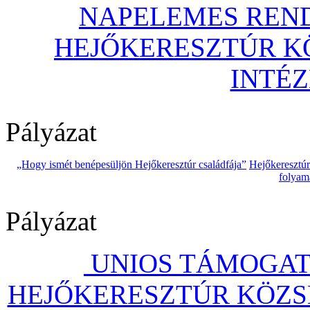
NAPELEMES REND
HEJŐKERESZTÚR 
INTÉ
Pályázat
„Hogy ismét benépesüljön Hejőkeresztúr családfája”
Hejőkeresztú
folyam
Pályázat
UNIOS TÁMOGAT
HEJŐKERESZTÚR KÖZS