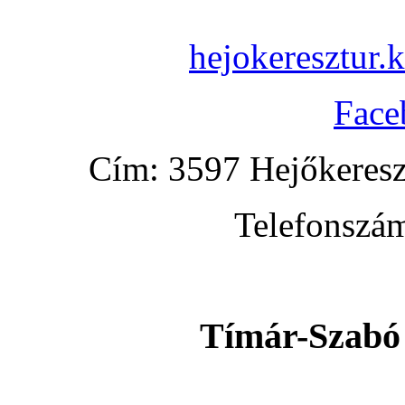
hejokeresztur
Face
Cím: 3597 Hejőkereszt
Telefonszá
Tímár-Szabó