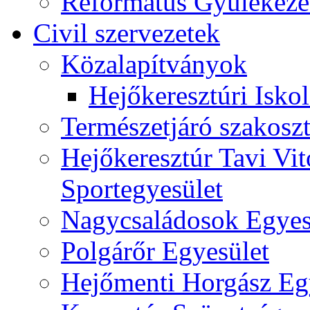
Református Gyülekeze
Civil szervezetek
Közalapítványok
Hejőkeresztúri Isko
Természetjáró szakoszt
Hejőkeresztúr Tavi Vit
Sportegyesület
Nagycsaládosok Egyes
Polgárőr Egyesület
Hejőmenti Horgász Eg