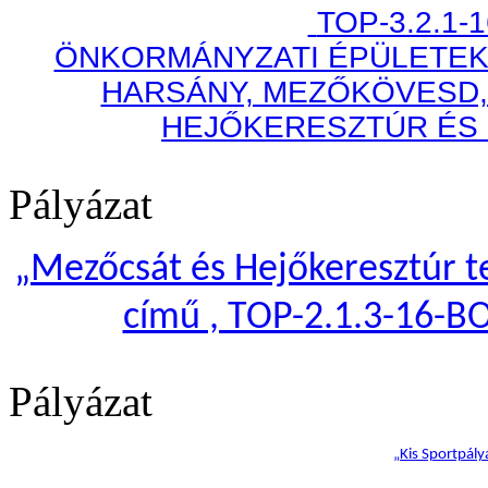
TOP-3.2.1-
ÖNKORMÁNYZATI ÉPÜLETEK
HARSÁNY, MEZŐKÖVESD,
HEJŐKERESZTÚR ÉS
Pályázat
„
Mezőcsát és Hejőkeresztúr te
című , TOP-2.1.3-16-B
Pályázat
„Kis Sportpály