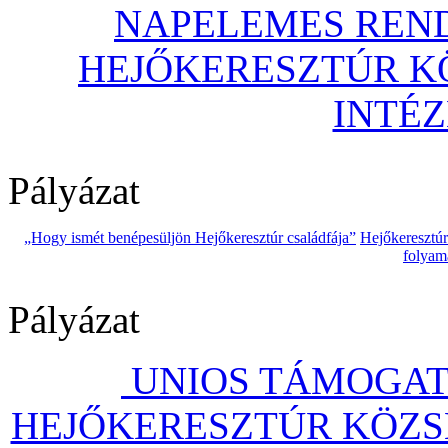
NAPELEMES REND
HEJŐKERESZTÚR 
INTÉ
Pályázat
„Hogy ismét benépesüljön Hejőkeresztúr családfája”
Hejőkeresztú
folyam
Pályázat
UNIOS TÁMOGAT
HEJŐKERESZTÚR KÖZS