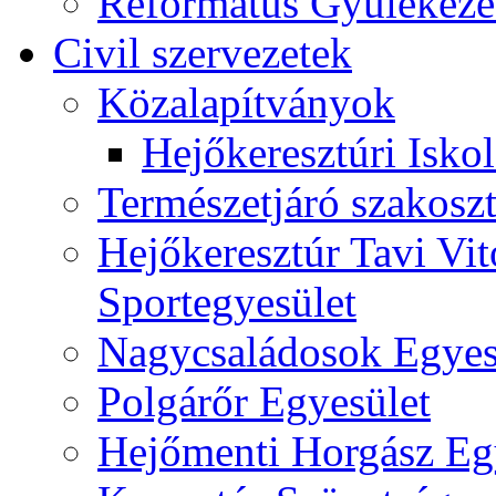
Református Gyülekeze
Civil szervezetek
Közalapítványok
Hejőkeresztúri Isko
Természetjáró szakoszt
Hejőkeresztúr Tavi Vit
Sportegyesület
Nagycsaládosok Egyes
Polgárőr Egyesület
Hejőmenti Horgász Eg