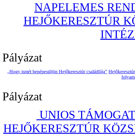
NAPELEMES REND
HEJŐKERESZTÚR 
INTÉ
Pályázat
„Hogy ismét benépesüljön Hejőkeresztúr családfája”
Hejőkeresztú
folyam
Pályázat
UNIOS TÁMOGAT
HEJŐKERESZTÚR KÖZS