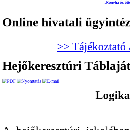
„Konyha és étt
Online hivatali ügyinté
>> Tájékoztató 
Hejőkeresztúri Táblajá
Logika