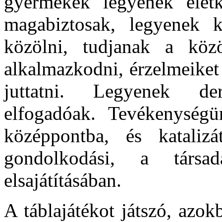
gyermekek legyenek életk
magabiztosak, legyenek k
közölni, tudjanak a közö
alkalmazkodni, érzelmeiket 
juttatni. Legyenek de
elfogadóak.
Tevékenységü
középpontba, és kataliz
gondolkodási, a társa
elsajátításában.
A táblajátékot játszó, azo