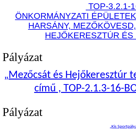
TOP-3.2.1-
ÖNKORMÁNYZATI ÉPÜLETEK
HARSÁNY, MEZŐKÖVESD,
HEJŐKERESZTÚR ÉS
Pályázat
„
Mezőcsát és Hejőkeresztúr te
című , TOP-2.1.3-16-B
Pályázat
„Kis Sportpály