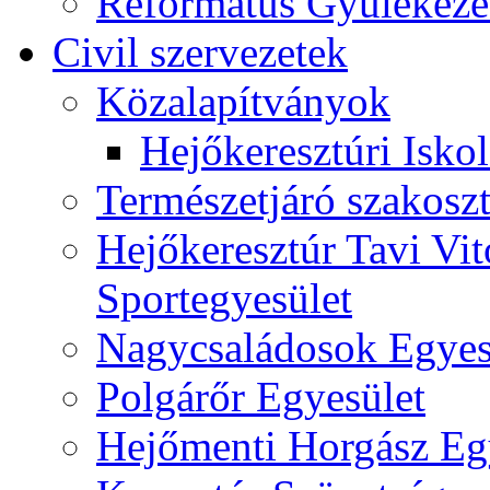
Református Gyülekeze
Civil szervezetek
Közalapítványok
Hejőkeresztúri Isko
Természetjáró szakoszt
Hejőkeresztúr Tavi Vit
Sportegyesület
Nagycsaládosok Egyes
Polgárőr Egyesület
Hejőmenti Horgász Eg