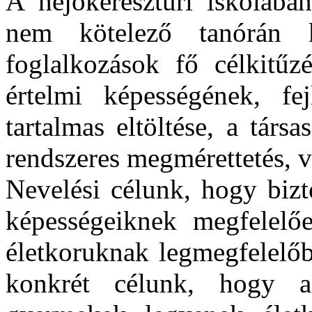
A hejőkeresztúri iskolában
nem kötelező tanórán kí
foglalkozások fő célkitűz
értelmi képességének, fej
tartalmas eltöltése, a társas
rendszeres megmérettetés, 
Nevelési célunk, hogy bizt
képességeiknek megfelelő
életkoruknak legmegfelelőb
konkrét célunk, hogy az