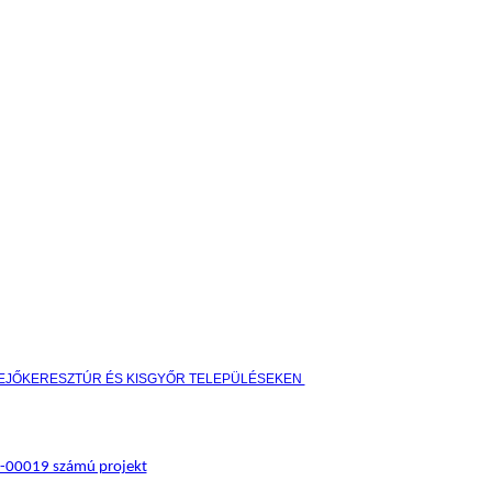
HEJŐKERESZTÚR ÉS KISGYŐR TELEPÜLÉSEKEN
17-00019 számú projekt