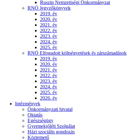
Ruszin Nemzetiségi Önkormányzat
RNÖ Jegyzőkönyvek
2019. év
2020. év
2021. év
2022. év
2023. év
2024. év
2025. év
RNÖ Elfogadott költségvetések és zárszámadások
2019. év
2020. év
2021. év
2022. év
2023. év
2024. év
2025. év
2026. év
Intézmények
Önkormányzati hivatal
Oktatás
Egészségügy
Gyermekjóléti Szolgálat
Házi szociális gondozás
Köztemető