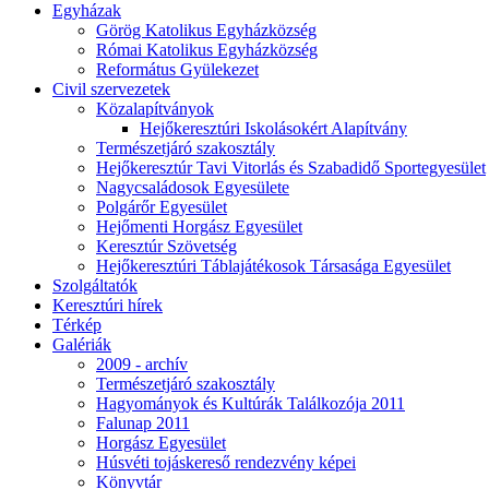
Egyházak
Görög Katolikus Egyházközség
Római Katolikus Egyházközség
Református Gyülekezet
Civil szervezetek
Közalapítványok
Hejőkeresztúri Iskolásokért Alapítvány
Természetjáró szakosztály
Hejőkeresztúr Tavi Vitorlás és Szabadidő Sportegyesület
Nagycsaládosok Egyesülete
Polgárőr Egyesület
Hejőmenti Horgász Egyesület
Keresztúr Szövetség
Hejőkeresztúri Táblajátékosok Társasága Egyesület
Szolgáltatók
Keresztúri hírek
Térkép
Galériák
2009 - archív
Természetjáró szakosztály
Hagyományok és Kultúrák Találkozója 2011
Falunap 2011
Horgász Egyesület
Húsvéti tojáskereső rendezvény képei
Könyvtár