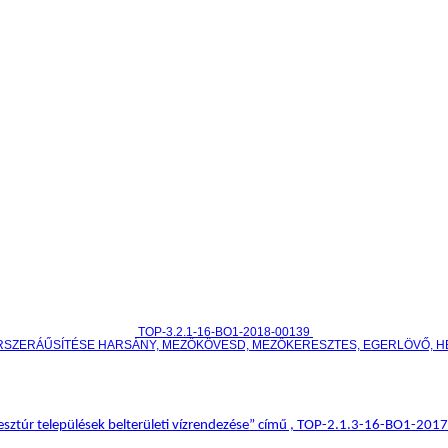
TOP-3.2.1-16-BO1-2018-00139
RSZERÁŰSÍTÉSE HARSÁNY, MEZŐKÖVESD, MEZŐKERESZTES, EGERLÖVŐ, 
sztúr települések belterületi vízrendezése” című , TOP-2.1.3-16-BO1-20