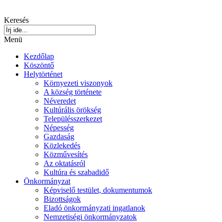
Keresés
Menü
Kezdőlap
Köszöntő
Helytörténet
Környezeti viszonyok
A község története
Néveredet
Kultúrális örökség
Településszerkezet
Népesség
Gazdaság
Közlekedés
Közművesítés
Az oktatásról
Kultúra és szabadidő
Önkormányzat
Képviselő testület, dokumentumok
Bizottságok
Eladó önkormányzati ingatlanok
Nemzetiségi önkormányzatok