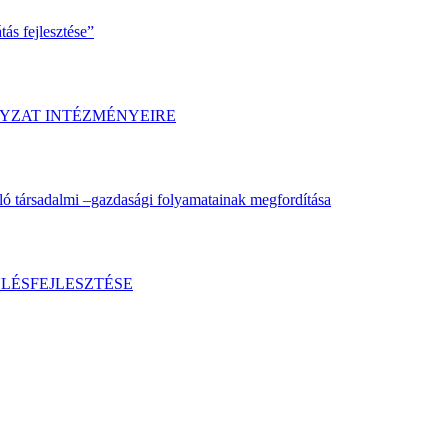
ás fejlesztése”
YZAT INTÉZMÉNYEIRE
ló társadalmi –gazdasági folyamatainak megfordítása
LÉSFEJLESZTÉSE