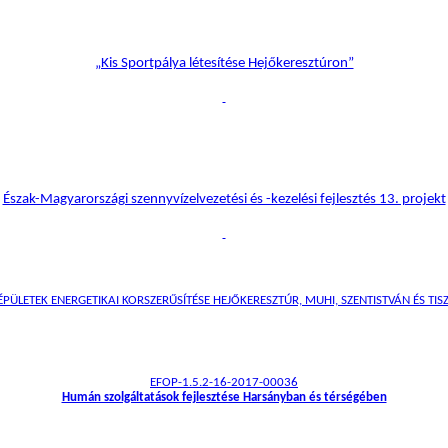
„Kis Sportpálya létesítése Hejőkeresztúron”
Észak-Magyarországi szennyvízelvezetési és -kezelési fejlesztés 13. projekt
ÜLETEK ENERGETIKAI KORSZERŰSÍTÉSE HEJŐKERESZTÚR, MUHI, SZENTISTVÁN ÉS TISZ
EFOP-1.5.2-16-2017-00036
Humán szolgáltatások fejlesztése Harsányban és térségében