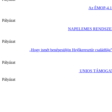
Az ÉMOP-4.1.1/
Pályázat
NAPELEMES RENDSZE
Pályázat
„Hogy ismét benépesüljön Hejőkeresztúr családfája
Pályázat
UNIOS TÁMOGAT
Pályázat