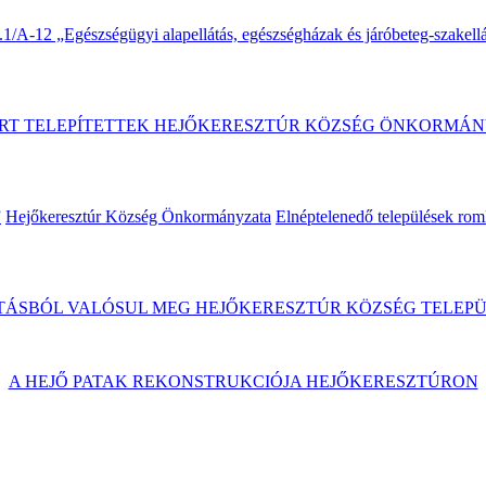
A-12 „Egészségügyi alapellátás, egészségházak és járóbeteg-szakellát
RT TELEPÍTETTEK HEJŐKERESZTÚR KÖZSÉG ÖNKORMÁN
”
Hejőkeresztúr Község Önkormányzata
Elnéptelenedő települések rom
ÁSBÓL VALÓSUL MEG HEJŐKERESZTÚR KÖZSÉG TELEPÜ
A HEJŐ PATAK REKONSTRUKCIÓJA HEJŐKERESZTÚRON