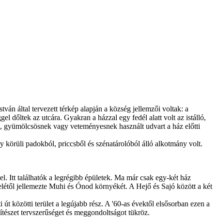
ván által tervezett térkép alapján a község jellemzői voltak: a
l dőltek az utcára. Gyakran a házzal egy fedél alatt volt az istálló,
tsó, gyümölcsösnek vagy veteményesnek használt udvart a ház előtti
ly körüli padokból, priccsből és szénatárolóból álló alkotmány volt.
el. Itt találhatók a legrégibb épületek. Ma már csak egy-két ház
felétől jellemezte Muhi és Ónod környékét. A Hejő és Sajó között a két
i út közötti terület a legújabb rész. A '60-as évektől elsősorban ezen a
pítészet tervszerűséget és meggondoltságot tükröz.