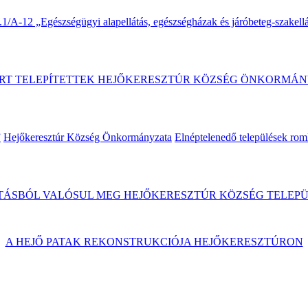
A-12 „Egészségügyi alapellátás, egészségházak és járóbeteg-szakellát
RT TELEPÍTETTEK HEJŐKERESZTÚR KÖZSÉG ÖNKORMÁN
”
Hejőkeresztúr Község Önkormányzata
Elnéptelenedő települések rom
ÁSBÓL VALÓSUL MEG HEJŐKERESZTÚR KÖZSÉG TELEPÜ
A HEJŐ PATAK REKONSTRUKCIÓJA HEJŐKERESZTÚRON