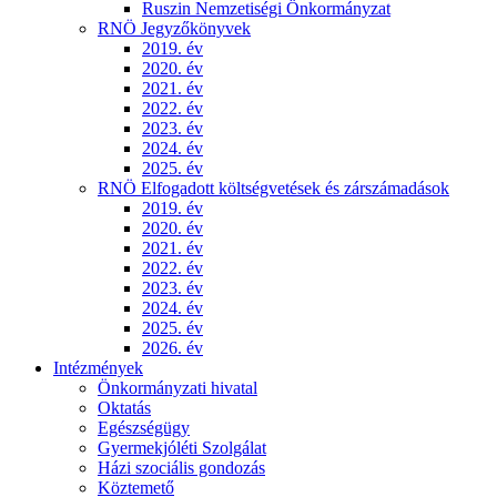
Ruszin Nemzetiségi Önkormányzat
RNÖ Jegyzőkönyvek
2019. év
2020. év
2021. év
2022. év
2023. év
2024. év
2025. év
RNÖ Elfogadott költségvetések és zárszámadások
2019. év
2020. év
2021. év
2022. év
2023. év
2024. év
2025. év
2026. év
Intézmények
Önkormányzati hivatal
Oktatás
Egészségügy
Gyermekjóléti Szolgálat
Házi szociális gondozás
Köztemető