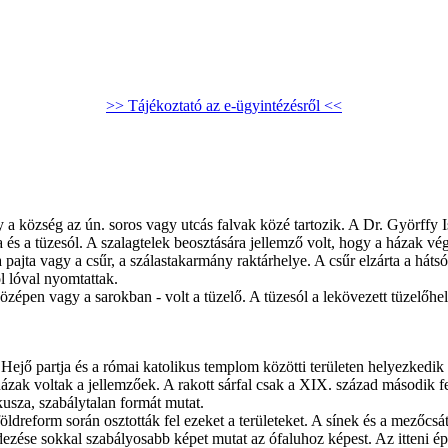
>> Tájékoztató az e-ügyintézésről <<
a község az ún. soros vagy utcás falvak közé tartozik. A Dr. Györffy Ist
s a tüzesól. A szalagtelek beosztására jellemző volt, hogy a házak végge
a pajta vagy a csűr, a szálastakarmány raktárhelye. A csűr elzárta a há
ol lóval nyomtattak.
 középen vagy a sarokban - volt a tüzelő. A tüzesól a lekövezett tüzelőhe
Hejő partja és a római katolikus templom közötti területen helyezkedik 
 házak voltak a jellemzőek. A rakott sárfal csak a XIX. század második 
kusza, szabálytalan formát mutat.
öldreform során osztották fel ezeket a területeket. A sínek és a mezőcsát
ndezése sokkal szabályosabb képet mutat az ófaluhoz képest. Az itteni é