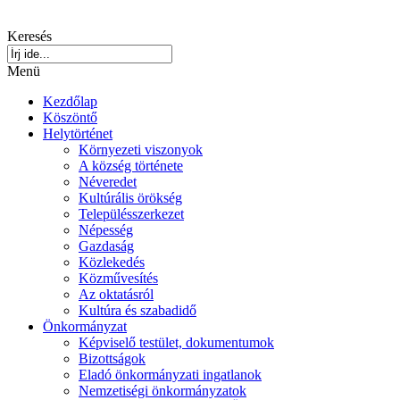
Keresés
Menü
Kezdőlap
Köszöntő
Helytörténet
Környezeti viszonyok
A község története
Néveredet
Kultúrális örökség
Településszerkezet
Népesség
Gazdaság
Közlekedés
Közművesítés
Az oktatásról
Kultúra és szabadidő
Önkormányzat
Képviselő testület, dokumentumok
Bizottságok
Eladó önkormányzati ingatlanok
Nemzetiségi önkormányzatok