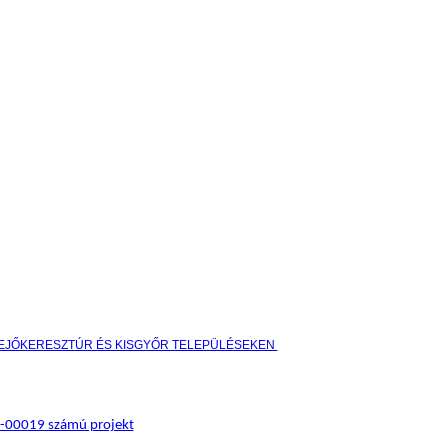
HEJŐKERESZTÚR ÉS KISGYŐR TELEPÜLÉSEKEN
17-00019 számú projekt