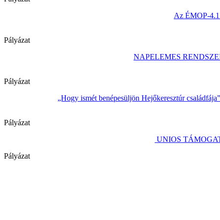
Az ÉMOP-4.1.1/
Pályázat
NAPELEMES RENDSZE
Pályázat
„Hogy ismét benépesüljön Hejőkeresztúr családfája
Pályázat
UNIOS TÁMOGAT
Pályázat