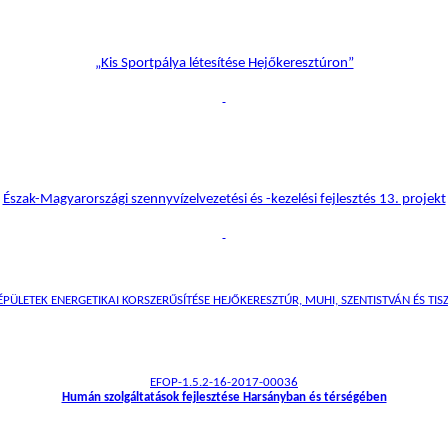
„Kis Sportpálya létesítése Hejőkeresztúron”
Észak-Magyarországi szennyvízelvezetési és -kezelési fejlesztés 13. projekt
ÜLETEK ENERGETIKAI KORSZERŰSÍTÉSE HEJŐKERESZTÚR, MUHI, SZENTISTVÁN ÉS TISZ
EFOP-1.5.2-16-2017-00036
Humán szolgáltatások fejlesztése Harsányban és térségében