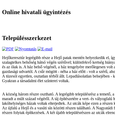
Online hivatali ügyintézés
Településszerkezet
Hejőkeresztúr legrégibb része a Hejő patak mentén helyezkedik el, így 
szalagtelkes belsőség hátsó végén szérűvel; különfekvő kertség hiánya é
és az ólak is. A ház belső végénél, a ház tengelyére merőlegesen volt 
gazdasági udvartól. A csűr mögött - néha a ház előtt - volt a szérű, ah
A tüzesól egyetlen, osztatlan térből állt. Lepadlásolatlan belsejében -
Gyakran a társadalmi élet színterei voltak.
A község három részre osztható. A legrégibb településrész a temető, a 
maradt a múlt század végéről. A táj építészetére a vert- és vályogfalú
lakóhelyiséges házak voltak elterjedtek. Az utcák képe ezen a részen 
Az újfalú a Hejő és a vasúti sín közötti részen található. A Nagyatádi f
részen folytak építkezések. A két újabb településrészen az utcák elre