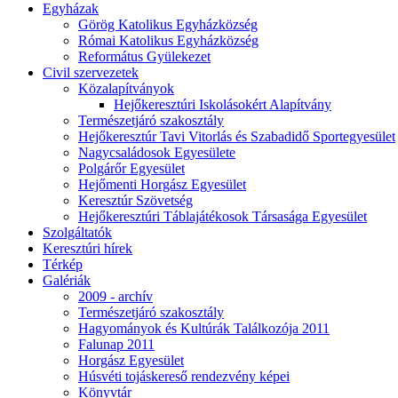
Egyházak
Görög Katolikus Egyházközség
Római Katolikus Egyházközség
Református Gyülekezet
Civil szervezetek
Közalapítványok
Hejőkeresztúri Iskolásokért Alapítvány
Természetjáró szakosztály
Hejőkeresztúr Tavi Vitorlás és Szabadidő Sportegyesület
Nagycsaládosok Egyesülete
Polgárőr Egyesület
Hejőmenti Horgász Egyesület
Keresztúr Szövetség
Hejőkeresztúri Táblajátékosok Társasága Egyesület
Szolgáltatók
Keresztúri hírek
Térkép
Galériák
2009 - archív
Természetjáró szakosztály
Hagyományok és Kultúrák Találkozója 2011
Falunap 2011
Horgász Egyesület
Húsvéti tojáskereső rendezvény képei
Könyvtár