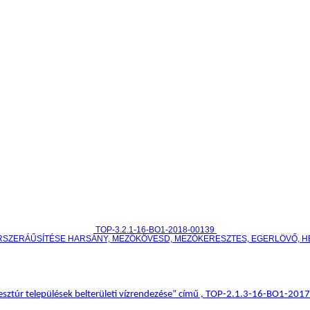
TOP-3.2.1-16-BO1-2018-00139
RSZERÁŰSÍTÉSE HARSÁNY, MEZŐKÖVESD, MEZŐKERESZTES, EGERLÖVŐ, 
sztúr települések belterületi vízrendezése” című , TOP-2.1.3-16-BO1-20