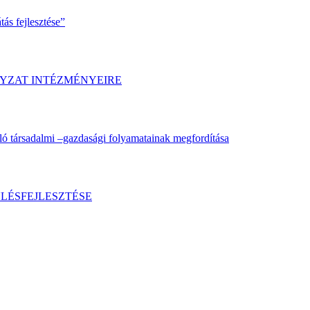
ás fejlesztése”
YZAT INTÉZMÉNYEIRE
ló társadalmi –gazdasági folyamatainak megfordítása
LÉSFEJLESZTÉSE