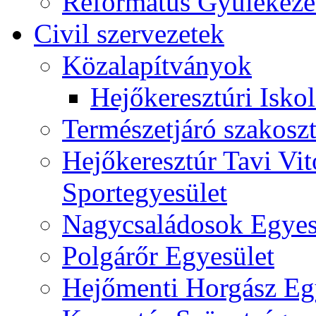
Református Gyülekeze
Civil szervezetek
Közalapítványok
Hejőkeresztúri Isko
Természetjáró szakoszt
Hejőkeresztúr Tavi Vit
Sportegyesület
Nagycsaládosok Egyes
Polgárőr Egyesület
Hejőmenti Horgász Eg