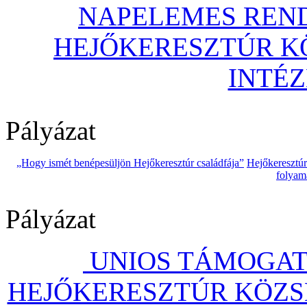
NAPELEMES REND
HEJŐKERESZTÚR 
INTÉ
Pályázat
„Hogy ismét benépesüljön Hejőkeresztúr családfája”
Hejőkeresztú
folyam
Pályázat
UNIOS TÁMOGAT
HEJŐKERESZTÚR KÖZS