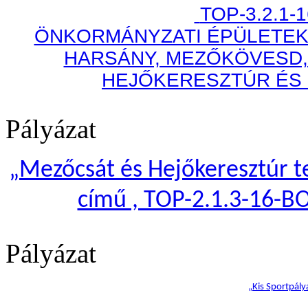
TOP-3.2.1-
ÖNKORMÁNYZATI ÉPÜLETEK
HARSÁNY, MEZŐKÖVESD,
HEJŐKERESZTÚR ÉS
Pályázat
„
Mezőcsát és Hejőkeresztúr te
című , TOP-2.1.3-16-B
Pályázat
„Kis Sportpály