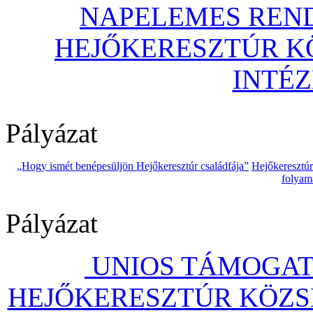
NAPELEMES REND
HEJŐKERESZTÚR 
INTÉ
Pályázat
„Hogy ismét benépesüljön Hejőkeresztúr családfája”
Hejőkeresztú
folyam
Pályázat
UNIOS TÁMOGAT
HEJŐKERESZTÚR KÖZS