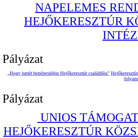
NAPELEMES REND
HEJŐKERESZTÚR 
INTÉ
Pályázat
„Hogy ismét benépesüljön Hejőkeresztúr családfája”
Hejőkeresztú
folyam
Pályázat
UNIOS TÁMOGAT
HEJŐKERESZTÚR KÖZS