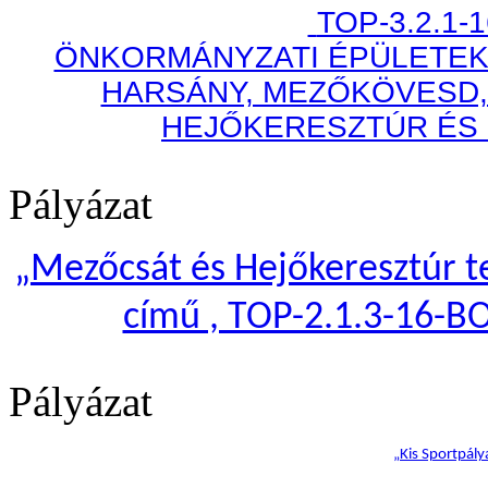
TOP-3.2.1-
ÖNKORMÁNYZATI ÉPÜLETEK
HARSÁNY, MEZŐKÖVESD,
HEJŐKERESZTÚR ÉS
Pályázat
„
Mezőcsát és Hejőkeresztúr te
című , TOP-2.1.3-16-B
Pályázat
„Kis Sportpály