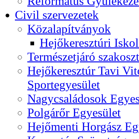
Református Gyülekeze
Civil szervezetek
Közalapítványok
Hejőkeresztúri Isko
Természetjáró szakoszt
Hejőkeresztúr Tavi Vit
Sportegyesület
Nagycsaládosok Egyes
Polgárőr Egyesület
Hejőmenti Horgász Eg