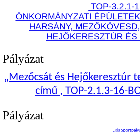
TOP-3.2.1-
ÖNKORMÁNYZATI ÉPÜLETEK
HARSÁNY, MEZŐKÖVESD,
HEJŐKERESZTÚR ÉS
Pályázat
„
Mezőcsát és Hejőkeresztúr te
című , TOP-2.1.3-16-B
Pályázat
„Kis Sportpály