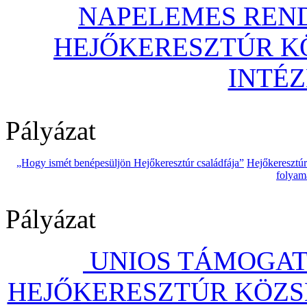
NAPELEMES REND
HEJŐKERESZTÚR 
INTÉ
Pályázat
„Hogy ismét benépesüljön Hejőkeresztúr családfája”
Hejőkeresztú
folyam
Pályázat
UNIOS TÁMOGAT
HEJŐKERESZTÚR KÖZS