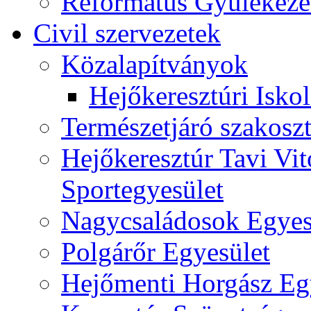
Református Gyülekeze
Civil szervezetek
Közalapítványok
Hejőkeresztúri Isko
Természetjáró szakoszt
Hejőkeresztúr Tavi Vit
Sportegyesület
Nagycsaládosok Egyes
Polgárőr Egyesület
Hejőmenti Horgász Eg