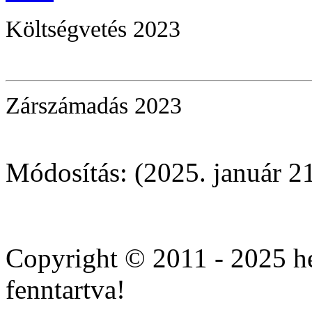
Költségvetés 2023
Zárszámadás 2023
Módosítás: (2025. január 21
Cheap
cialis
Copyright © 2011 - 2025 he
10mg
online
fenntartva!
with
overnight.
Buy