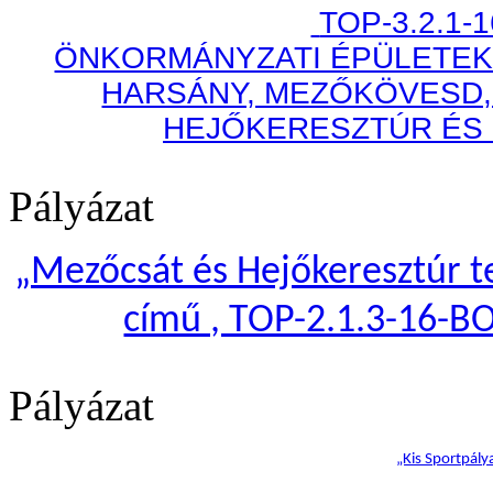
TOP-3.2.1-
ÖNKORMÁNYZATI ÉPÜLETEK
HARSÁNY, MEZŐKÖVESD,
HEJŐKERESZTÚR ÉS
Pályázat
„
Mezőcsát és Hejőkeresztúr te
című , TOP-2.1.3-16-B
Pályázat
„Kis Sportpály