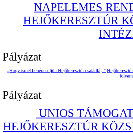
NAPELEMES REND
HEJŐKERESZTÚR 
INTÉ
Pályázat
„Hogy ismét benépesüljön Hejőkeresztúr családfája”
Hejőkeresztú
folyam
Pályázat
UNIOS TÁMOGAT
HEJŐKERESZTÚR KÖZS