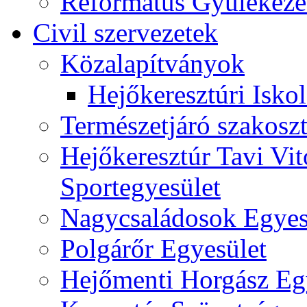
Református Gyülekeze
Civil szervezetek
Közalapítványok
Hejőkeresztúri Isko
Természetjáró szakoszt
Hejőkeresztúr Tavi Vit
Sportegyesület
Nagycsaládosok Egyes
Polgárőr Egyesület
Hejőmenti Horgász Eg