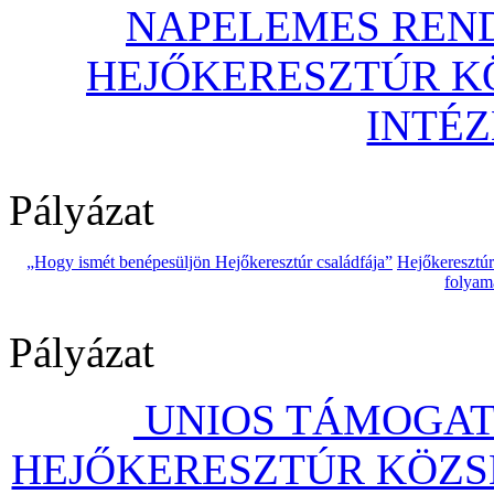
NAPELEMES REND
HEJŐKERESZTÚR 
INTÉ
Pályázat
„Hogy ismét benépesüljön Hejőkeresztúr családfája”
Hejőkeresztú
folyam
Pályázat
UNIOS TÁMOGAT
HEJŐKERESZTÚR KÖZS