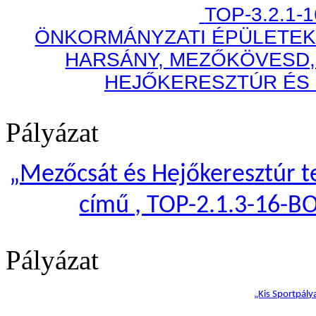
TOP-3.2.1-
ÖNKORMÁNYZATI ÉPÜLETEK
HARSÁNY, MEZŐKÖVESD,
HEJŐKERESZTÚR ÉS
Pályázat
„
Mezőcsát és Hejőkeresztúr te
című , TOP-2.1.3-16-B
Pályázat
„Kis Sportpály