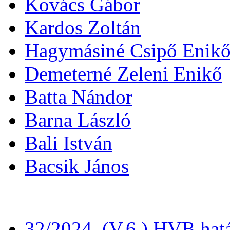
Kovács Gábor
Kardos Zoltán
Hagymásiné Csipő Enik
Demeterné Zeleni Enikő
Batta Nándor
Barna László
Bali István
Bacsik János
32/2024. (V.6.) HVB hat