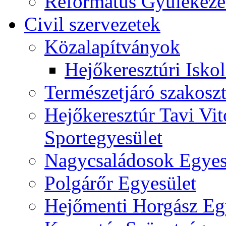
Református Gyülekeze
Civil szervezetek
Közalapítványok
Hejőkeresztúri Isko
Természetjáró szakoszt
Hejőkeresztúr Tavi Vit
Sportegyesület
Nagycsaládosok Egyes
Polgárőr Egyesület
Hejőmenti Horgász Eg