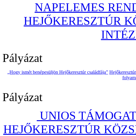
NAPELEMES REND
HEJŐKERESZTÚR 
INTÉ
Pályázat
„Hogy ismét benépesüljön Hejőkeresztúr családfája”
Hejőkeresztú
folyam
Pályázat
UNIOS TÁMOGAT
HEJŐKERESZTÚR KÖZS