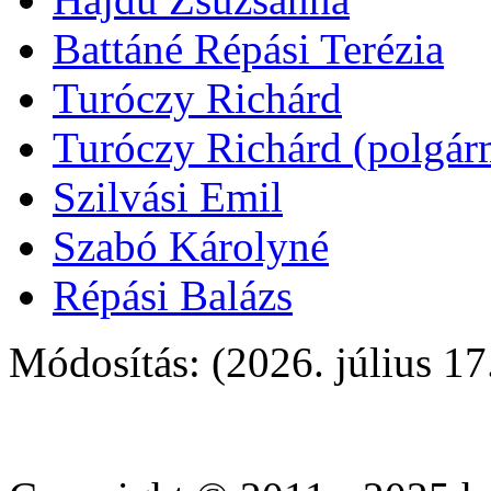
Battáné Répási Terézia
Turóczy Richárd
Turóczy Richárd (polgárm
Szilvási Emil
Szabó Károlyné
Répási Balázs
Módosítás: (2026. július 17
Cheap
cialis