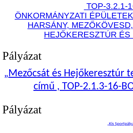
TOP-3.2.1-
ÖNKORMÁNYZATI ÉPÜLETEK
HARSÁNY, MEZŐKÖVESD,
HEJŐKERESZTÚR ÉS
Pályázat
„
Mezőcsát és Hejőkeresztúr te
című , TOP-2.1.3-16-B
Pályázat
„Kis Sportpály