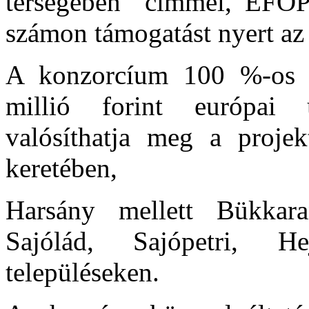
térségében” címmel, EFOP
számon támogatást nyert az
A konzorcíum 100 %-os t
millió forint európai 
valósíthatja meg a proje
keretében,
Harsány mellett Bükkar
Sajólád, Sajópetri, He
településeken.