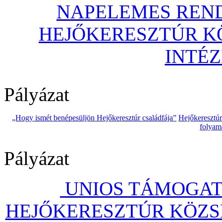
NAPELEMES REND
HEJŐKERESZTÚR 
INTÉ
Pályázat
„Hogy ismét benépesüljön Hejőkeresztúr családfája”
Hejőkeresztú
folyam
Pályázat
UNIOS TÁMOGAT
HEJŐKERESZTÚR KÖZS