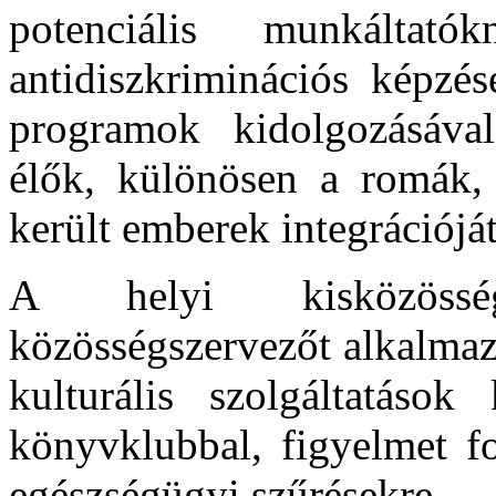
potenciális munkáltató
antidiszkriminációs képzés
programok kidolgozásáva
élők, különösen a romák, 
került emberek integrációját
A helyi kisközösség
közösségszervezőt alkalmaz
kulturális szolgáltatások
könyvklubbal, figyelmet fo
egészségügyi szűrésekre.