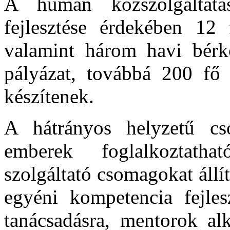
A humán közszolgáltatás
fejlesztése érdekében 12
valamint három havi bérkö
pályázat, továbbá 200 fő r
készítenek.
A hátrányos helyzetű cs
emberek foglalkoztatha
szolgáltató csomagokat állí
egyéni kompetencia fejlesz
tanácsadásra, mentorok alk