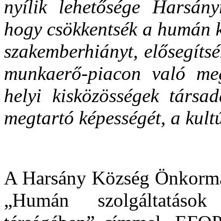
nyílik lehetősége Harsány
hogy csökkentsék a humán k
szakemberhiányt, elősegíts
munkaerő-piacon való megj
helyi kisközösségek társad
megtartó képességét, a kult
A Harsány Község Önkormán
„Humán szolgáltatások