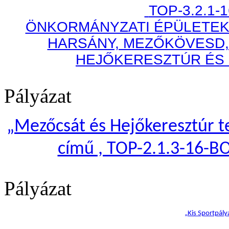
TOP-3.2.1-
ÖNKORMÁNYZATI ÉPÜLETEK
HARSÁNY, MEZŐKÖVESD,
HEJŐKERESZTÚR ÉS
Pályázat
„
Mezőcsát és Hejőkeresztúr te
című , TOP-2.1.3-16-B
Pályázat
„Kis Sportpály