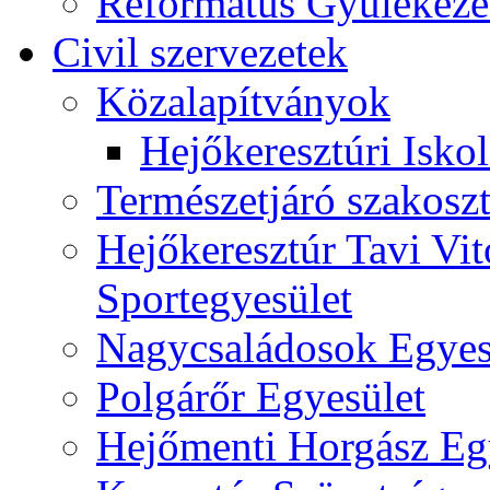
Református Gyülekeze
Civil szervezetek
Közalapítványok
Hejőkeresztúri Isko
Természetjáró szakoszt
Hejőkeresztúr Tavi Vit
Sportegyesület
Nagycsaládosok Egyes
Polgárőr Egyesület
Hejőmenti Horgász Eg