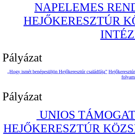
NAPELEMES REND
HEJŐKERESZTÚR 
INTÉ
Pályázat
„Hogy ismét benépesüljön Hejőkeresztúr családfája”
Hejőkeresztú
folyam
Pályázat
UNIOS TÁMOGAT
HEJŐKERESZTÚR KÖZS