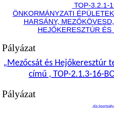
TOP-3.2.1-
ÖNKORMÁNYZATI ÉPÜLETEK
HARSÁNY, MEZŐKÖVESD,
HEJŐKERESZTÚR ÉS
Pályázat
„
Mezőcsát és Hejőkeresztúr te
című , TOP-2.1.3-16-B
Pályázat
„Kis Sportpály