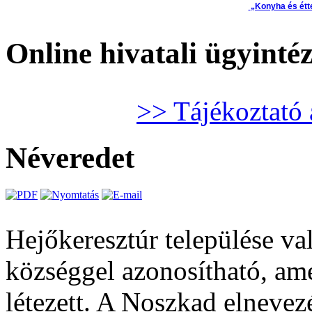
„Konyha és étt
Online hivatali ügyinté
>> Tájékoztató 
Néveredet
Hejőkeresztúr települése va
községgel azonosítható, ame
létezett. A Noszkad elnevez