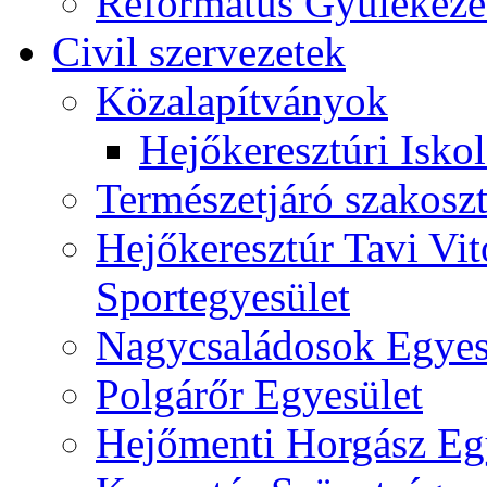
Református Gyülekeze
Civil szervezetek
Közalapítványok
Hejőkeresztúri Isko
Természetjáró szakoszt
Hejőkeresztúr Tavi Vit
Sportegyesület
Nagycsaládosok Egyes
Polgárőr Egyesület
Hejőmenti Horgász Eg