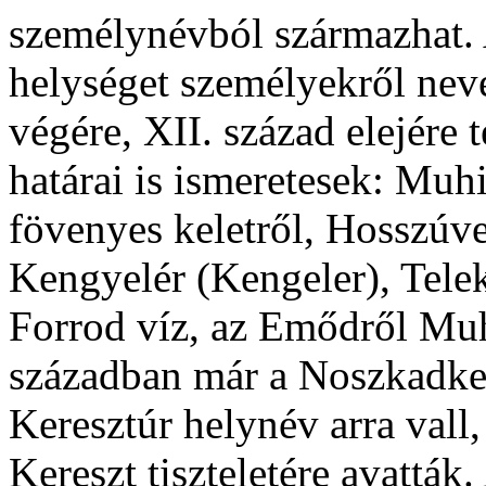
személynévból származhat. 
helységet személyekről neve
végére, XII. század elejére 
határai is ismeretesek: Muh
fövenyes keletről, Hosszú
Kengyelér (Kengeler), Tele
Forrod víz, az Emődről Muh
században már a Noszkadkere
Keresztúr helynév arra vall
Kereszt tiszteletére avatták