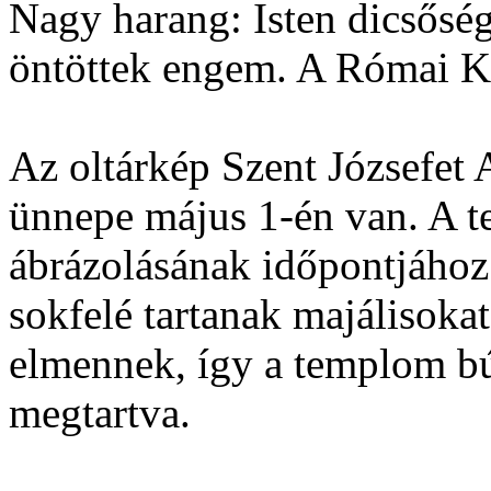
Nagy harang: Isten dicsőségé
öntöttek engem. A Római K
Az oltárkép Szent Józsefet 
ünnepe május 1-én van. A t
ábrázolásának időpontjához
sokfelé tartanak majálisoka
elmennek, így a templom bú
megtartva.