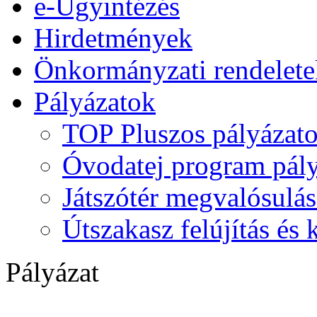
e-Ügyintézés
Hirdetmények
Önkormányzati rendelete
Pályázatok
TOP Pluszos pályázat
Óvodatej program pály
Játszótér megvalósulás
Útszakasz felújítás és
Pályázat